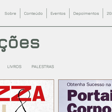
Sobre
Conteúdo
Eventos
Depoimentos
20
ações
LIVROS
PALESTRAS