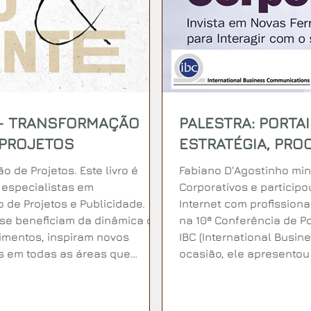
 - TRANSFORMAÇÃO
PALESTRA: PORTA
 PROJETOS
ESTRATÉGIA, PRO
o de Projetos. Este livro é
Fabiano D'Agostinho min
 especialistas em
Corporativos e participo
 de Projetos e Publicidade.
Internet com profission
 se beneficiam da dinâmica do
na 10ª Conferência de Po
imentos, inspiram novos
IBC (International Busi
s em todas as áreas que
ocasião, ele apresentou
reformular intranets cor
processos e pessoas par