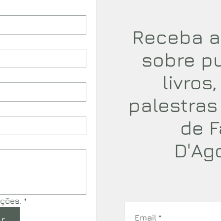
Receba a
sobre p
livros
palestras
de F
D'Ag
ações.
*
Email
*
r