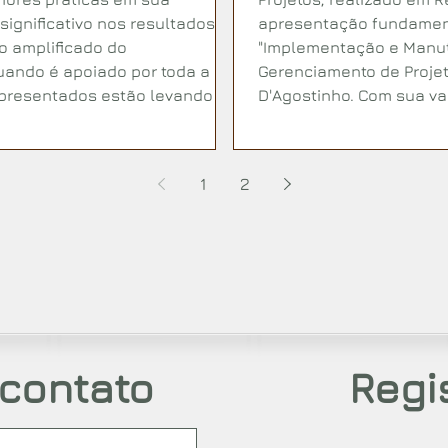
significativo nos resultados
apresentação fundamenta
to amplificado do
"Implementação e Manut
uando é apoiado por toda a
Gerenciamento de Projet
presentados estão levando a
D'Agostinho. Com sua v
gerenciamento de projet
aprendizados sobre com
eficaz.
1
2
 contato
Regi