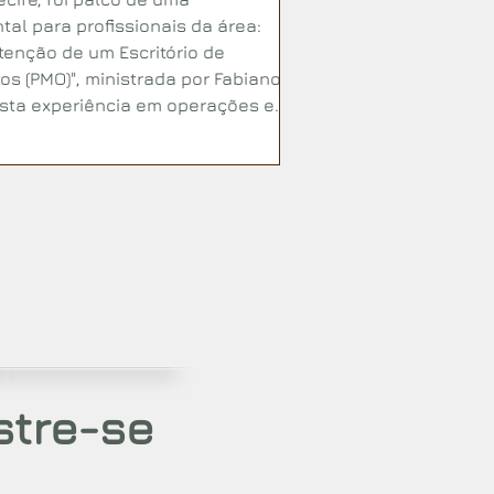
l para profissionais da área:
enção de um Escritório de
os (PMO)", ministrada por Fabiano
asta experiência em operações e
os, Fabiano compartilhou seus
o estruturar e sustentar um PMO
stre-se