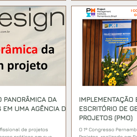
ÃO PANORÂMICA DA
IMPLEMENTAÇÃO 
 EM UMA AGÊNCIA DE
ESCRITÓRIO DE G
PROJETOS (PMO)
issional de projetos
O 1º Congresso Pernam
hores práticas em sua
Projetos, realizado em R