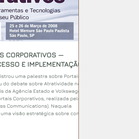
IS CORPORATIVOS —
CESSO E IMPLEMENTAÇÃO
istrou uma palestra sobre Portais
u do debate sobre Atratividade na
ais da Agência Estado e Volkswagen
rtais Corporativos, realizada pelo
ness Communications). Naquela
 uma visão estratégica sobre como
porativas, alinhando tecnologia,
a gerar resultados reais.