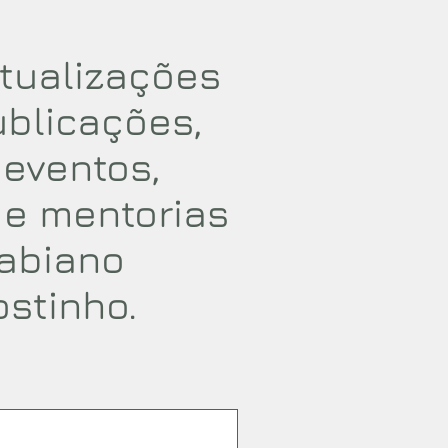
tualizações
ublicações,
, eventos,
 e mentorias
abiano
ostinho.