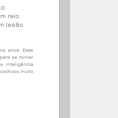
ço 
m raio 
m lesão 
s anos. Esse 
ara se tornar 
 Inteligência 
ositivos muito 