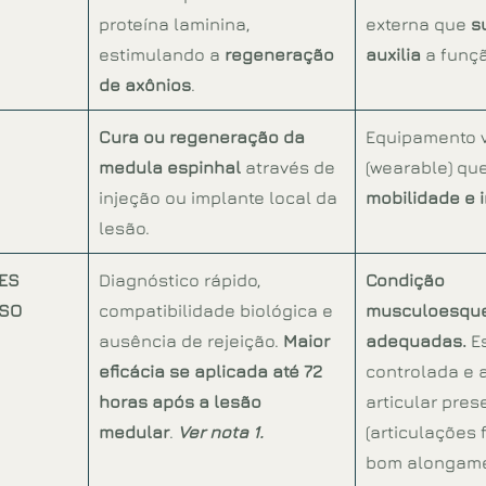
proteína laminina, 
externa que 
s
estimulando a 
regeneração 
auxilia
 a funç
de axônios
.
Cura ou regeneração da 
Equipamento v
medula espinhal
 através de 
(wearable) que
injeção ou implante local da 
mobilidade e 
lesão.
ES 
Diagnóstico rápido, 
Condição 
SSO
compatibilidade biológica e 
musculoesque
ausência de rejeição. 
Maior 
adequadas. 
E
eficácia se aplicada até 72 
controlada e 
horas após a lesão 
articular pres
medular
. 
Ver nota 1.
(articulações 
bom alongame