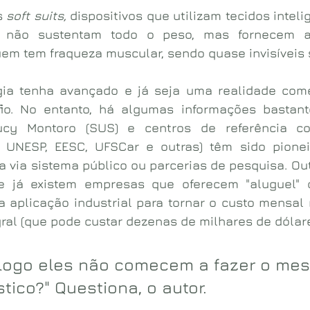
 
soft suits, 
dispositivos que utilizam tecidos inteli
s não sustentam todo o peso, mas fornecem a "
em tem fraqueza muscular, sendo quase invisíveis 
ia tenha avançado e já seja uma realidade comer
o. No entanto, há algumas informações bastante
cy Montoro (SUS) e centros de referência co
P, UNESP, EESC, UFSCar e outras) têm sido pione
a via sistema público ou parcerias de pesquisa. Out
e já existem empresas que oferecem "aluguel" o
 aplicação industrial para tornar o custo mensal m
ral (que pode custar dezenas de milhares de dólare
ogo eles não comecem a fazer o mes
ico?" Questiona, o autor.