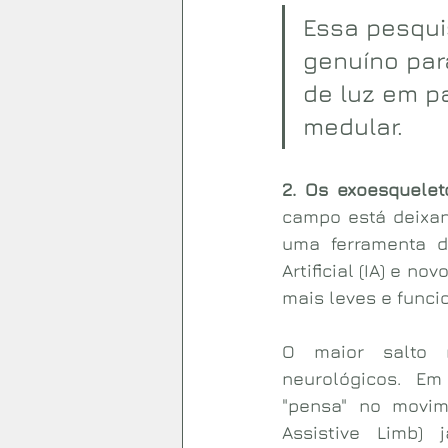
Essa pesqui
genuíno para
de luz em p
medular.
2. Os exoesquelet
campo está deixan
uma ferramenta de
Artificial (IA) e n
mais leves e funci
O maior salto r
neurológicos. Em
"pensa" no movim
Assistive Limb) 