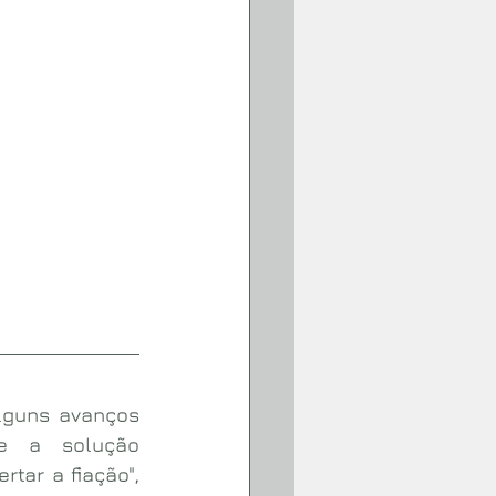
lguns avanços 
e a solução 
tar a fiação", 