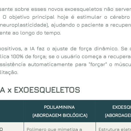
ssante sobre esses novos exoesqueletos não serve
 O objetivo principal hoje é estimular o cérebro 
neuroplasticidade), ajudando o paciente a recuper
ente ao longo do tempo.
sitivos, a IA faz o ajuste de força dinâmico. Se o
lica 100% de força; se o usuário começa a recupera
ssistência automaticamente para "forçar" o músculo
litação.
NA x EXOESQUELETOS
POLILAMININA 
EXOESQ
(ABORDAGEM BIOLÓGICA)
(ABORDAGE
O
Polímero que mimetiza a 
Estrutura ele