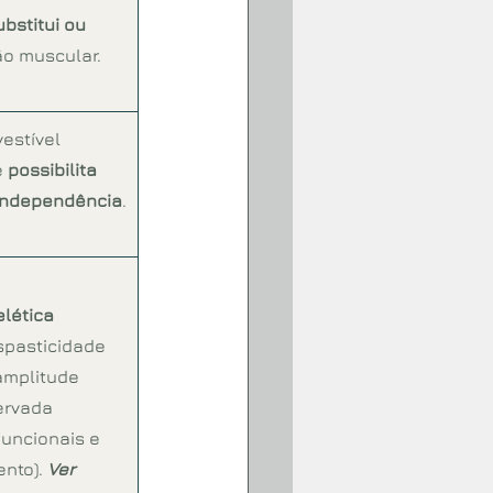
ubstitui ou 
ão muscular.
estível 
 
possibilita 
independência
.
lética 
spasticidade 
amplitude 
ervada  
funcionais e 
nto).
 Ver 