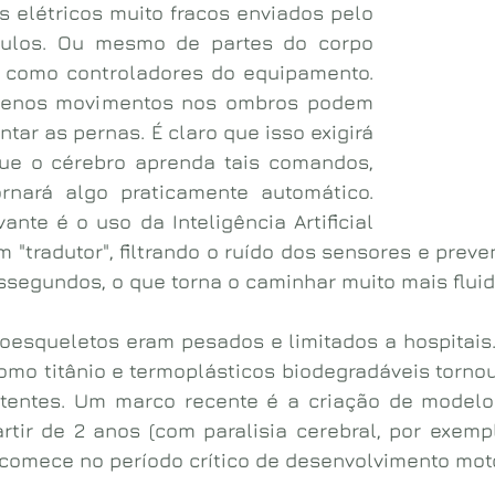
s elétricos muito fracos enviados pelo 
ulos. Ou mesmo de partes do corpo 
 como controladores do equipamento. 
uenos movimentos nos ombros podem 
tar as pernas. É claro que isso exigirá 
que o cérebro aprenda tais comandos, 
nará algo praticamente automático. 
nte é o uso da Inteligência Artificial 
 "tradutor", filtrando o ruído dos sensores e preve
ssegundos, o que torna o caminhar muito mais fluid
oesqueletos eram pesados e limitados a hospitais. 
omo titânio e termoplásticos biodegradáveis tornou
stentes. Um marco recente é a criação de modelos
rtir de 2 anos (com paralisia cerebral, por exempl
 comece no período crítico de desenvolvimento moto