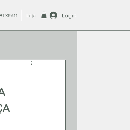
Login
81 XRAM
Loja
A
ÇA