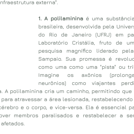
infraestrutura externa".
1. A polilaminina
 é uma substância
brasileira, desenvolvida pela Univer
do Rio de Janeiro (UFRJ) em pa
Laboratório Cristália, fruto de u
pesquisa magnífico liderado pela 
Sampaio. Sua promessa é revolucio
como uma como uma "pista" ou tril
Imagine os axônios (prolong
neurônios) como viajantes per
a. A polilaminina cria um caminho, permitindo que 
para atravessar a área lesionada, restabelecendo 
cérebro e o corpo, e vice-versa. Ela é essencial pa
ver membros paralisados e restabelecer a sens
afetados.