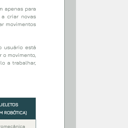
m apenas para 
a criar novas 
ar movimentos 
 usuário está 
r o movimento, 
 a trabalhar, 
UELETOS 
M ROBÓTICA)
tromecânica 