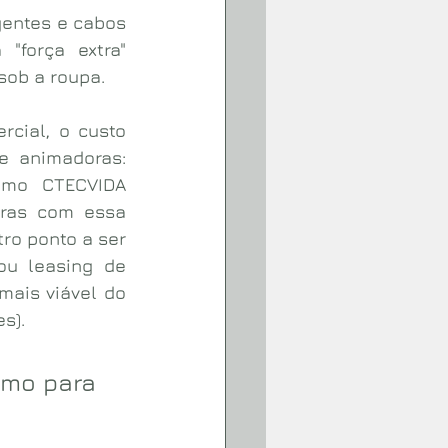
gentes e cabos 
força extra" 
sob a roupa.
cial, o custo 
 animadoras: 
mo CTECVIDA 
iras com essa 
ro ponto a ser 
u leasing de 
ais viável do 
s). 
mo para 