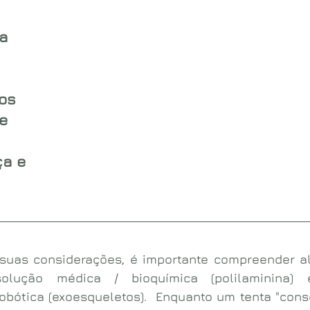
a 
 
os 
e 
a e 
 suas considerações, é importante compreender a
solução médica / bioquímica (polilaminina) 
obótica (exoesqueletos).  Enquanto um tenta "conser