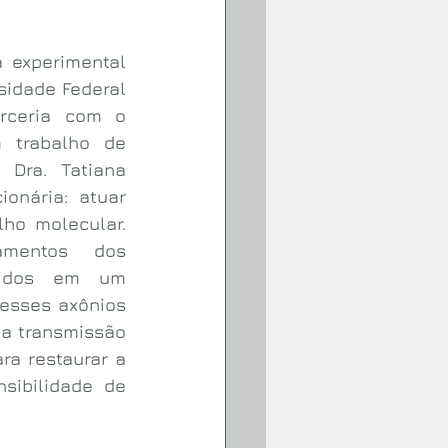
 experimental 
sidade Federal 
rceria com o 
m trabalho de 
Dra. Tatiana 
nária: atuar 
ho molecular. 
amentos dos 
didos em um 
esses axônios 
a transmissão 
ra restaurar a 
ibilidade de 