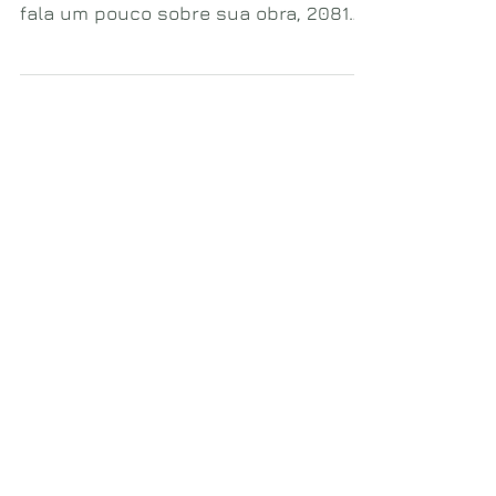
REAÇÃO
Artigo, publicado na edição 165 da
Revista Reação, Fabiano D'Agostinho
fala um pouco sobre sua obra, 2081
XRAM, e como ela nasceu.