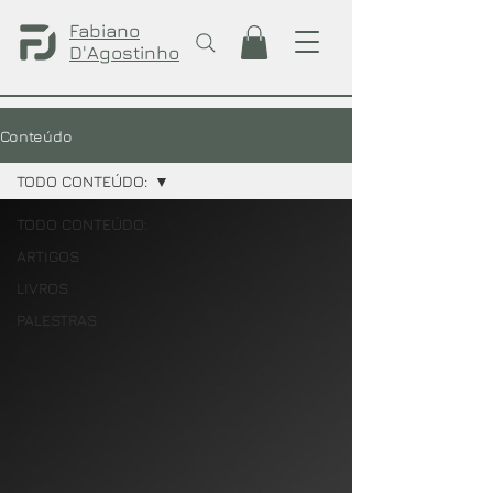
Fabiano
D'Agostinho
Conteúdo
TODO CONTEÚDO:
TODO CONTEÚDO:
ARTIGOS
LIVROS
PALESTRAS