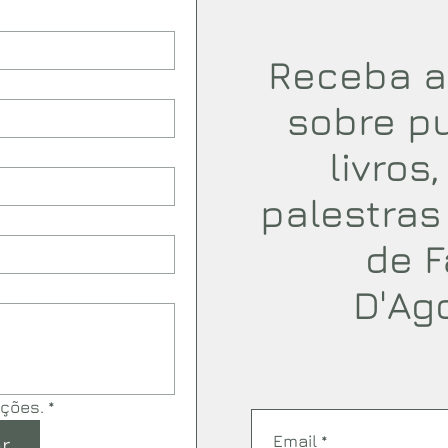
Receba a
sobre p
livros
palestras
de F
D'Ag
ações.
*
Email
*
r