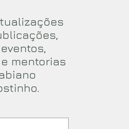
tualizações
ublicações,
, eventos,
 e mentorias
abiano
ostinho.