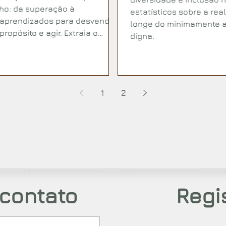
nho: da superação à
estatísticos sobre a rea
2 aprendizados para desvendar
longe do minimamente a
ropósito e agir. Extraia o
digna.
anscenda e viva plenamente!
1
2
 contato
Regi