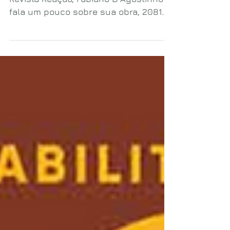
Artigo, publicado na edição 165 da
Revista Reação, Fabiano D'Agostinho
fala um pouco sobre sua obra, 2081
XRAM, e como ela nasceu.