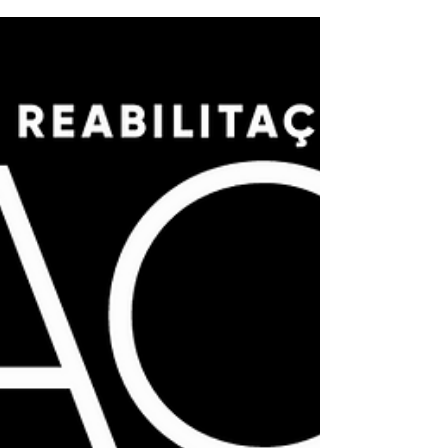
numa sociedade, colocando a
Educação, Justiça, Respeito e
Solidariedade como as paredes de
uma casa, suportadas pelo piso do
Amor e pela fundação da Ética. Esta
casa, que é a representação de uma
sociedade, tem como telhado a
Inclusão e Igualdade, garantindo aos
seus moradores uma vida digna e
segura.