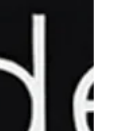
Com sua vasta experiência em
operações e gerenciamento de
projetos, Fabiano compartilhou seus
aprendizados sobre como estruturar
e sustentar um PMO eficaz.