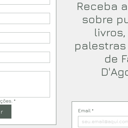
Receba a
sobre p
livros
palestras
de F
D'Ag
ações.
*
Email
*
r