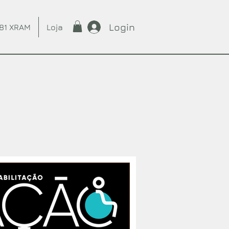
Login
81 XRAM
Loja