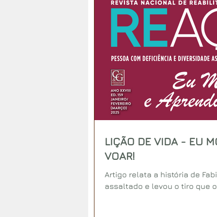
LIÇÃO DE VIDA - EU M
VOAR!
Artigo relata a história de Fa
assaltado e levou o tiro que 