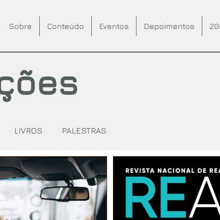
Sobre
Conteúdo
Eventos
Depoimentos
20
ações
LIVROS
PALESTRAS