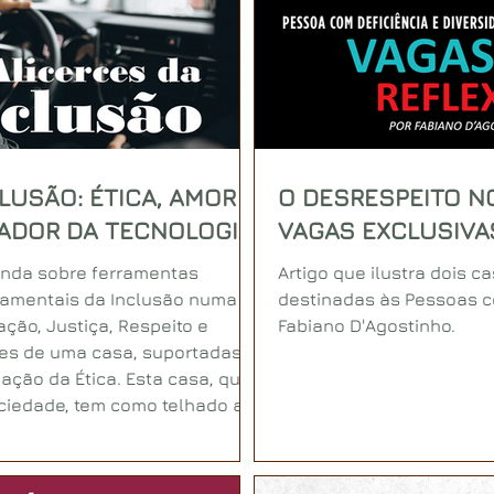
LUSÃO: ÉTICA, AMOR E
O DESRESPEITO N
ADOR DA TECNOLOGIA
VAGAS EXCLUSIVA
(Pessoas com Defi
funda sobre ferramentas
Artigo que ilustra dois 
ndamentais da Inclusão numa
destinadas às Pessoas co
ção, Justiça, Respeito e
Fabiano D'Agostinho.
es de uma casa, suportadas
ação da Ética. Esta casa, que
ciedade, tem como telhado a
tindo aos seus moradores uma