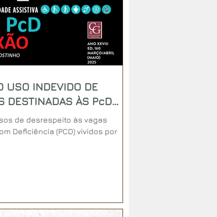
O USO INDEVIDO DE
S DESTINADAS ÀS PcD
ciência)
casos de desrespeito às vagas
m Deficiência (PCD) vividos por