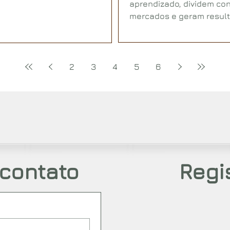
aprendizado, dividem co
mercados e geram result
pedem agilidade e eficiê
2
3
4
5
6
 contato
Regi