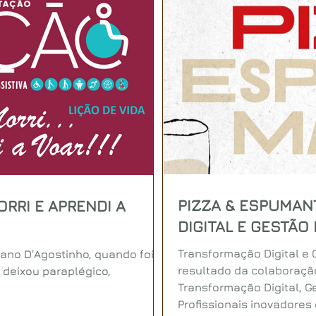
PIZZA & ESPUMAN
ORRI E APRENDI A
DIGITAL E GESTÃO
Transformação Digital e G
biano D'Agostinho, quando foi
resultado da colaboraçã
o deixou paraplégico,
Transformação Digital, Ge
Profissionais inovadores