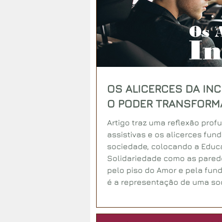
OS ALICERCES DA INC
O PODER TRANSFORM
Artigo traz uma reflexão pro
assistivas e os alicerces fu
sociedade, colocando a Educa
Solidariedade como as pared
pelo piso do Amor e pela fund
é a representação de uma so
Inclusão e Igualdade, garan
vida digna e segura.