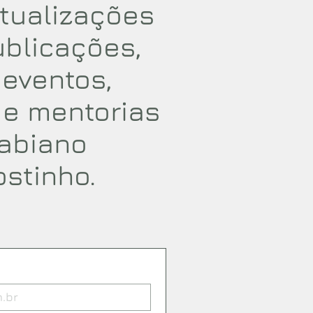
tualizações
ublicações,
, eventos,
 e mentorias
abiano
ostinho.